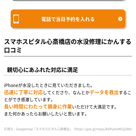
電話で当日予約を入れる
スマホスピタル心斎橋店の水没修理にかんする
口コミ
親切心にあふれた対応に満足
iPhoneが水没したときに見ていただきました。
迅速に丁寧に対応
データを救出
してくださり、なんとか
するこ
とができ感激しています。
長い時間にわたって親身に作業
いただけて大満足です。
また何かあったらお願いしたいと思います。
引用元：Googlemap「スマホスピタル心斎橋店」（https://goo.gl/maps/BAPux4xMGQJ8KnQ