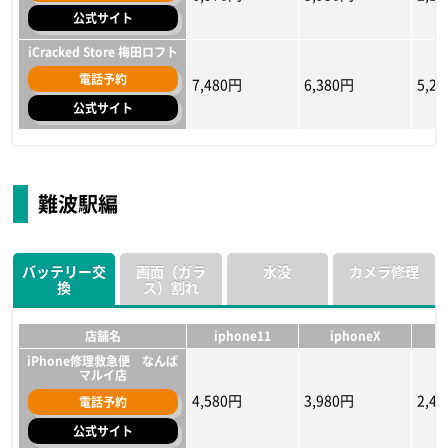
公式サイト
iCracked Store 梅田ロフト
電話予約
7,480円
6,380円
5,2
公式サイト
店舗名
店舗名
店舗名
iphone11
iphone11
iphone11
iphoneX
iphoneX
iphoneX
i
i
i
スマホスピタル大阪梅田店
スマホスピタル大阪梅田店
スマホスピタル大阪梅田店
難波駅編
電話予約
電話予約
電話予約
5,380円〜
5,400円
10,900円
3,880円〜
5,000円
8,400円
1,2
4,30
6,70
公式サイト
公式サイト
公式サイト
バッテリー交
画面（ガラ
水没
カメラ修理
iCracked Store 梅田ロフト
iCracked Store 梅田ロフト
iCracked Store 梅田ロフト
換
ス）割れ
電話予約
電話予約
電話予約
17,380円～
10,780円～
14,080円
17,380円～
10,780円～
14,080円
11,8
9,68
10,7
公式サイト
公式サイト
公式サイト
店舗名
iphone11
iphoneX
iPhone修理救急便 なんば
マルイ店
4,580円
3,980円
2,4
電話予約
公式サイト