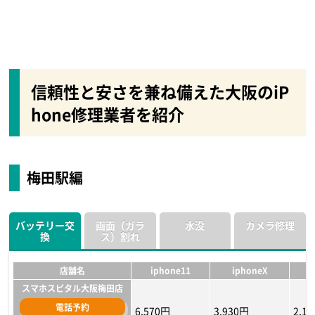
信頼性と安さを兼ね備えた大阪のiP
hone修理業者を紹介
梅田駅編
バッテリー交
画面（ガラ
水没
カメラ修理
換
ス）割れ
店舗名
iphone11
iphoneX
スマホスピタル大阪梅田店
電話予約
6,570円
3,930円
2,1