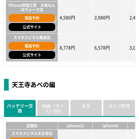
iPhone修理工房 大阪なん
ばウォーク店
4,580円
3,980円
2,4
電話予約
公式サイト
スマホスピタル難波店
電話予約
8,778円
6,578円
3,0
公式サイト
店舗名
店舗名
店舗名
iphone11
iphone11
iphone11
iphoneX
iphoneX
iphoneX
i
i
i
iPhone修理救急便 なんば
iPhone修理救急便 なんば
iPhone修理工房 大阪なん
ばウォーク店
マルイ店
マルイ店
天王寺あべの編
6,580円
5,478円
7,480円
5,280円
5,038円
6,380円
2,88
4,37
5,28
電話予約
電話予約
電話予約
公式サイト
公式サイト
公式サイト
バッテリー交
画面（ガラ
水没
カメラ修理
換
ス）割れ
iPhone修理工房 大阪なん
iPhone修理工房 大阪なん
スマホスピタル難波店
ばウォーク店
ばウォーク店
電話予約
13,178円
10,648円
8,99
6,750円
5,500円
7,280円
5,500円
3,28
5,50
電話予約
電話予約
店舗名
iphone11
iphoneX
公式サイト
公式サイト
公式サイト
スマホスピタル天王寺店
iPhone修理救急便 なんば