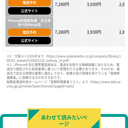
電話予約
スマホスピタル難波店
スマホスピタル難波店
マルイ店
7,280円
3,930円
2,8
HPに記載なし
HPに記載なし
HP
公式サイト
電話予約
電話予約
電話予約
8,200円
7,678円
6,600円
7,238円
3,28
6,57
公式サイト
公式サイト
公式サイト
iPhone修理救急便 天王寺
あべのHoop店
7,280円
3,930円
2,8
電話予約
公式サイト
店舗名
店舗名
店舗名
iphone11
iphone11
iphone11
iphoneX
iphoneX
iphoneX
i
i
i
※1：大阪メトロのHPより（https://www.osakametro.co.jp/company/library/1
00331_research/20201110_subway_nt.pdf）
スマホスピタル天王寺店
スマホスピタル天王寺店
スマホスピタル天王寺店
※2：iPhoneを含む携帯電話端末は、電波を利用する無線設備にあたるため、電
波法で規定された技術基準に基づいて修理を行う必要があります。そのため、電
電話予約
電話予約
電話予約
4,880円
5,400円
10,900円
3,700円
5,000円
8,400円
900
4,30
6,70
波法で定める修理の基準に適合しており、総務大臣の登録を受けている「登録修
理業者」に依頼するのがおすすめです。
公式サイト
公式サイト
公式サイト
総務省電波利用ホームページ「登録修理業者リスト」より（https://www.tele.so
umu.go.jp/nintei/SearchServlet?pageID=ss01）
iPhone修理救急便 天王寺
iPhone修理救急便 天王寺
iPhone修理救急便 天王寺
あべのHoop店
あべのHoop店
あべのHoop店
5,880円
5,478円
HPに記載なし
4,700円
5,038円
HPに記載なし
1,90
4,37
HP
電話予約
電話予約
電話予約
公式サイト
公式サイト
公式サイト
あわせて読みたいペ
ージ