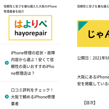
信頼性と安さを兼ね備えた大阪のiPhone
信頼性と安さを兼ね備えた
修理業者を紹介
じゃ
フロントガラス割れ（画
モバイル修理.jp
大阪市にてiphone修理が
正規店と非正規店どっち
修理費用
iPhone12 ProMax
面割れ軽度）
できる業者一覧
に頼んだ方がオトク？
iPhone修理の症状・故障
スマホPit-in
バックアップをとる方法
iPhone12 Pro
公開日：
2021年9
内容から選ぶ！安くて信
非正規は危険？安心でき
フロントガラス割れ修
心斎橋周辺にてiphone
godhandfix
依頼別の準備方法
iPhone12 mini
頼性の高いおすすめiPho
る修理店を選ぶ方法
理
修理を行っている業者
対応のiPhone民間修
ne修理店は？
理業者
一覧
大阪にあるiPho
職人工房tempo
iPhone買取に周辺機器が
iPhone12
代替機はどこでも借りら
～梅田編～
安を掲載している
ついていると売値に差が
吹田市のiphone修理がで
れる？
plaba
iPhone11 ProMax
口コミ評判をチェック！
出る！
きる業者一覧
フロントガラス割れ修
大阪で頼めるiPhone修理
疑問を解決！iPhone修理
理
対応のiPhone民間修
iPhone修理のfeiz
iPhone11 Pro
【目次】
壊れたiPhone（ジャンク
業者
和泉市のiphone修理がで
のQ&A
理業者