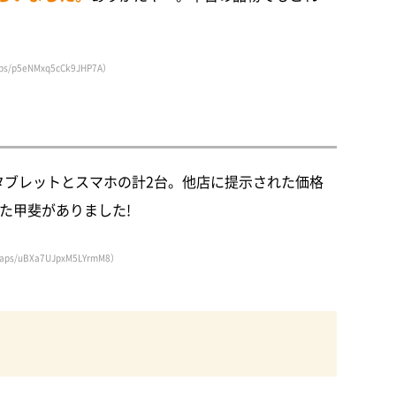
/p5eNMxq5cCk9JHP7A）
タブレットとスマホの計2台。他店に提示された価格
た甲斐がありました!
s/uBXa7UJpxM5LYrmM8）