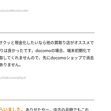
8uL6mRMain6ArnvNA）
サクッと現金化したいなら他の買取り店がオススメで
りは良かったです。docomoの場合、端末初期化で
取してくれませんので、先にdocomoショップで消去
ありません。
S4REv3vAnEQPKjc9）
らいました。
ありがたやー。中古の品物でもこれ