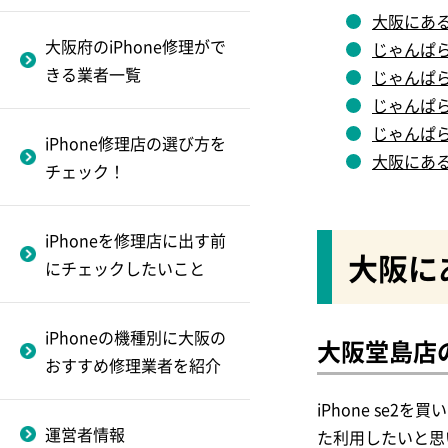
品）を買取してもらうポ
きる業者一覧
FiX PARK
iPhone11
～なんば・難波編～
大阪にあ
iPhone修理で失敗しない
イント
大阪府のiPhone修理がで
じゃんぱ
四條畷市のiphone修理が
ためのショップの選び方
i-Dream
iPhone XsMax
フロントガラス割れ修
きる業者一覧
じゃんぱ
iPhoneを買取業者に売る
できる業者一覧
とは？
理
対応のiPhone民間修
じゃんぱ
流れと必要書類をチェッ
iCRaFT
iPhone XR
理業者
じゃんぱ
堺市のiphone修理ができ
ク！
iPhone修理店の選び方を
～心斎橋編～
ダイワンテレコム
iPhone Xs
大阪にあ
る業者一覧
チェック！
iPhoneが故障した！？起
液晶修理（画面割れ重
スマホ修理工房 なんばウ
iPhone X
枚方市のiphone修理がで
動しないときの対処法と
度）
ォーク店
きる業者一覧
修理に出すべきケース
iPhoneを修理店に出す前
iPhoneSE(2020)
大阪に
にチェックしたいこと
バッテリー交換
docomo蒲生四丁目店
東大阪市のiPhone修理が
iPhone8 Plus
できる業者一覧
バッテリー交換修理対
Apple Store心斎橋店
iPhoneの機種別に大阪の
大阪堂島店
iPhone8
応のiPhone民間修理業
おすすめ修理業者を紹介
BIGリペアサービス
者
iPhone7 Plus
～梅田編～
iPhone s
アイプラス
運営者情報
た利用したいと思
iphone7