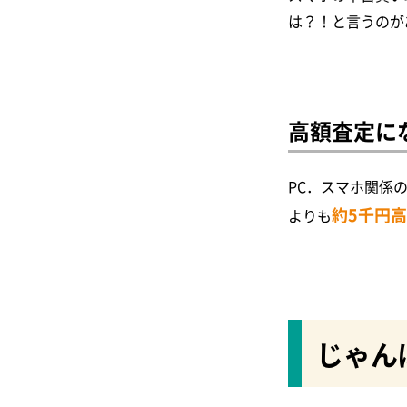
スマートドクタープロ
～梅田編～
は？！と言うのが
iPhone4
スマホボックス
水没修理対応のiPhone
民間修理業者
スマートリペア
～なんば・難波編～
高額査定に
オリスマ
水没修理対応のiPhone
アイサポ
民間修理業者
PC．スマホ関係
～心斎橋編～
約5千円
よりも
キャッスル
データ復旧（取り出し）
iPhone修理工房
スピーカー交換修理
リンゴ屋
ホームボタン交換修理
じゃん
Smapho Dr.スマフォドク
スリープボタン交換修理
ター