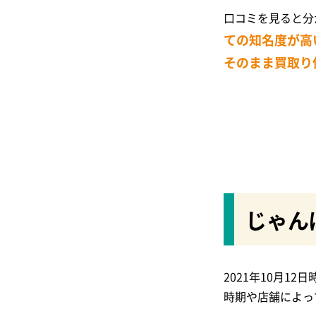
じゃんぱら
口コミを見ると分
ての知名度が高
iPhone修理救急便
そのまま買取り
スキルワン
スマートクール
スマレンジャー
スマホバスター
じゃん
スマートまっくす
2021年10月
時期や店舗によっ