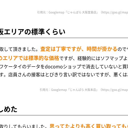
引用元：Googlemap「じゃんぱら 大阪堂島店」（https://goo.gl/maps/
阪エリアの標準くらい
査定は丁寧ですが、時間が掛かる
取して頂きました。
ので
のエリアでは標準的な価格
ですが、経験的にはソフマップよ
フケータイのデータをdocomoショップで消去していないと買
す。店員さんの接客はとびきり言い訳ではないですが、悪くは
引用元：Googlemap「じゃんぱら 大阪本店」（https://goo.gl/maps/f
しめた
思ってたよりも高く買い取っても
取りしてもらいました。