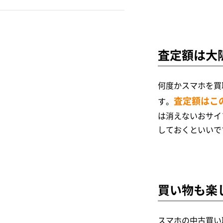
バッテリー交換修理対
iCracked Store
応のiPhone民間修理業
iPhone6s Plus
者
iPhone修理レスキュー
～なんば・難波編～
iPhone6s
査定額は大
スマホRisE
バッテリー交換修理対
iPhone6 Plus
応のiPhone民間修理業
スマホ修理王
何度かスマホを買
iPhone6
者
査定額はこ
す。
Powerfix
～心斎橋編～
は消えないおサイ
iPhoneSE
しておくといいで
アイフォンドクター
カメラ交換修理
iPhone5s
スマホスピタル
コネクター（充電部分）
iPhone5c
リペア本舗
水没復旧修理
買い物も楽
iPhone5
アイブリング
水没修理対応のiPhone
iPhone4s
民間修理業者
スマホの中古買い