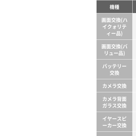
じゃんぱら
機種
画面交換
(ハ
iPhone修理救急便
イクォリテ
ィー品)
スキルワン
画面交換
(バ
スマートクール
リュー品)
スマレンジャー
バッテリー
交換
スマホバスター
カメラ交換
スマートまっくす
カメラ背面
ガラス交換
イヤー
スピ
ーカー交換