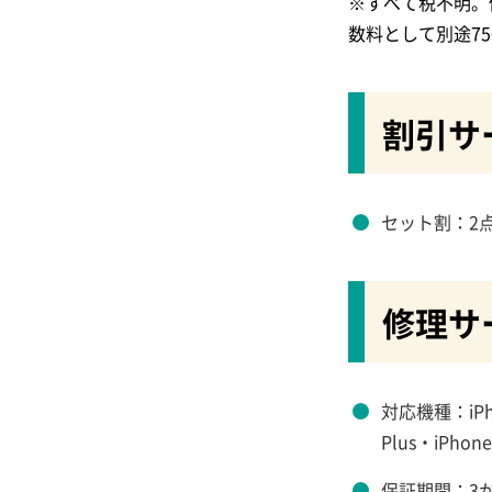
※すべて税不明。
数料として別途7
割引サ
セット割：2点
修理サ
対応機種：
iP
Plus・iPhone
保証期間：
3