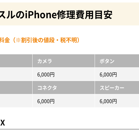
スルのiPhone修理費用目安
修理料金（※割引後の値段・税不明）
カメラ
ボタン
6,000円
6,000円
コネクタ
スピーカー
6,000円
6,000円
～X