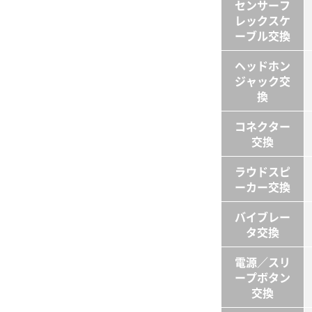
センサーフ
レックス
ケ
ーブル交換
ヘッドホン
ジャック交
換
コネクター
交換
ラウド
スピ
ーカー交換
バイブレー
タ交換
電源／スリ
ープ
ボタン
交換