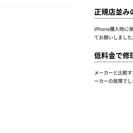
バッテリー交換修理対
iCracked Store
正規店並み
応のiPhone民間修理業
iPhone6s Plus
者
iPhone修理レスキュー
～なんば・難波編～
iPhone6s
iPhone購入
スマホRisE
てお願いしました
バッテリー交換修理対
iPhone6 Plus
応のiPhone民間修理業
スマホ修理王
低料金で修
iPhone6
者
Powerfix
～心斎橋編～
iPhoneSE
メーカーと比較す
アイフォンドクター
カメラ交換修理
ーカーの故障でし
iPhone5s
スマホスピタル
コネクター（充電部分）
iPhone5c
リペア本舗
水没復旧修理
iPhone5
アイブリング
水没修理対応のiPhone
iPhone4s
民間修理業者