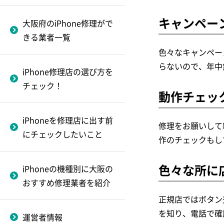
品）を買取してもらうポ
きる業者一覧
FiX PARK
iPhone11
～なんば・難波編～
iPhone修理で失敗しない
イント
キャンペー
大阪府のiPhone修理がで
四條畷市のiphone修理が
ためのショップの選び方
i-Dream
iPhone XsMax
フロントガラス割れ修
きる業者一覧
iPhoneを買取業者に売る
できる業者一覧
とは？
理
対応のiPhone民間修
色々なキャンペー
流れと必要書類をチェッ
iCRaFT
iPhone XR
理業者
らないので、年中
堺市のiphone修理ができ
ク！
iPhone修理店の選び方を
～心斎橋編～
ダイワンテレコム
iPhone Xs
る業者一覧
チェック！
iPhoneが故障した！？起
動作チェッ
液晶修理（画面割れ重
スマホ修理工房 なんばウ
iPhone X
枚方市のiphone修理がで
動しないときの対処法と
度）
ォーク店
きる業者一覧
修理に出すべきケース
iPhoneを修理店に出す前
修理をお願いして
iPhoneSE(2020)
にチェックしたいこと
バッテリー交換
作のチェックもし
docomo蒲生四丁目店
東大阪市のiPhone修理が
iPhone8 Plus
できる業者一覧
バッテリー交換修理対
Apple Store心斎橋店
色々な所に
iPhoneの機種別に大阪の
iPhone8
応のiPhone民間修理業
おすすめ修理業者を紹介
BIGリペアサービス
者
iPhone7 Plus
正規店ではボタン
～梅田編～
アイプラス
を知り、電話で確
運営者情報
iphone7