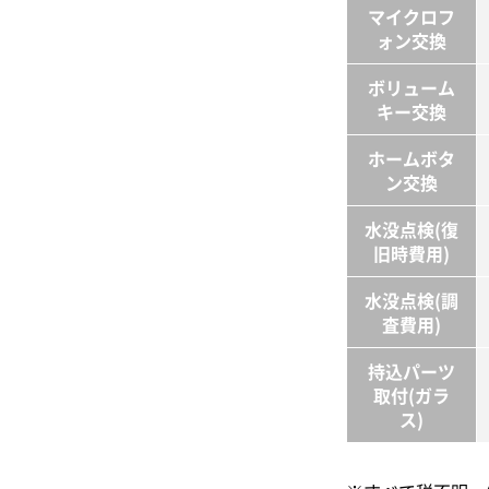
マイクロフ
ォン交換
ボリューム
キー交換
ホーム
ボタ
ン交換
水没点検
(復
旧時費用)
水没点検
(調
査費用)
持込パーツ
取付
(ガラ
ス)