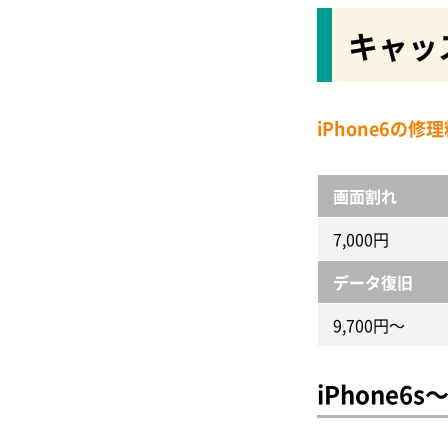
スマートドクタープロ
～梅田編～
iPhone4
キャッ
スマホボックス
水没修理対応のiPhone
民間修理業者
スマートリペア
～なんば・難波編～
iPhone6の
オリスマ
水没修理対応のiPhone
画面割れ
アイサポ
民間修理業者
～心斎橋編～
7,000円
キャッスル
データ復旧（取り出し）
データ復旧
iPhone修理工房
9,700円～
スピーカー交換修理
リンゴ屋
ホームボタン交換修理
iPhone6s
Smapho Dr.スマフォドク
スリープボタン交換修理
ター