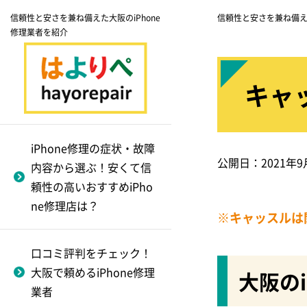
信頼性と安さを兼ね備えた大阪のiPhone
信頼性と安さを兼ね備えた
修理業者を紹介
キャ
フロントガラス割れ（画
モバイル修理.jp
大阪市にてiphone修理が
正規店と非正規店どっち
修理費用
iPhone12 ProMax
面割れ軽度）
できる業者一覧
に頼んだ方がオトク？
iPhone修理の症状・故障
スマホPit-in
バックアップをとる方法
iPhone12 Pro
公開日：
2021年9
内容から選ぶ！安くて信
非正規は危険？安心でき
フロントガラス割れ修
心斎橋周辺にてiphone
godhandfix
依頼別の準備方法
iPhone12 mini
頼性の高いおすすめiPho
る修理店を選ぶ方法
理
修理を行っている業者
対応のiPhone民間修
ne修理店は？
理業者
一覧
※キャッスルは
職人工房tempo
iPhone買取に周辺機器が
iPhone12
代替機はどこでも借りら
～梅田編～
ついていると売値に差が
吹田市のiphone修理がで
れる？
plaba
iPhone11 ProMax
口コミ評判をチェック！
出る！
きる業者一覧
フロントガラス割れ修
大阪で頼めるiPhone修理
大阪の
疑問を解決！iPhone修理
理
対応のiPhone民間修
iPhone修理のfeiz
iPhone11 Pro
壊れたiPhone（ジャンク
業者
和泉市のiphone修理がで
のQ&A
理業者