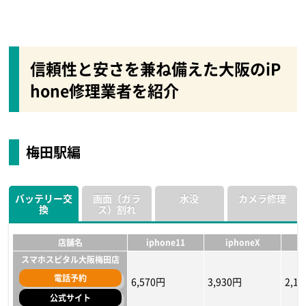
信頼性と安さを兼ね備えた大阪のiP
hone修理業者を紹介
梅田駅編
バッテリー交
画面（ガラ
水没
カメラ修理
換
ス）割れ
店舗名
iphone11
iphoneX
スマホスピタル大阪梅田店
電話予約
6,570円
3,930円
2,1
公式サイト