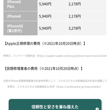
iPhone6
5,940円
2,178円
Plus
iPhone6
5,940円
2,178円
iPhoneSE
5,940円
3,278円
(第2世代)
【Apple正規修理の費用（※2021年10月20日時点）】
参照元：バッテリー交換料金（https://support.apple.com/ja-jp/iphone/repair/service/batter
【民間修理業者の費用（※2021年10月20日時点）】
大阪のiPhone民間修理業者の料金参考例として、スマホスピタル大阪梅田店の料金を掲載して
参照元：スマホスピタル大阪梅田店公式HP（https://smahospital.jp/shop/umeda/）
信頼性と安さを兼ね備えた