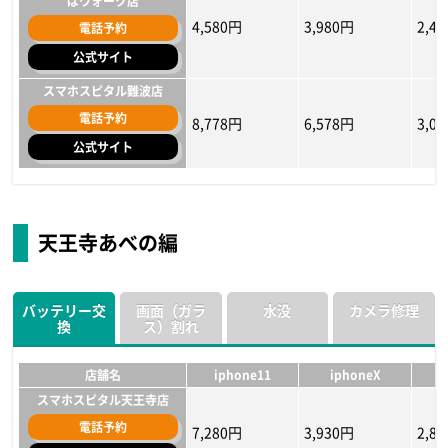
ばウォーク店
4,580円
3,980円
2,4
電話予約
公式サイト
スマホスピタル難波店
電話予約
8,778円
6,578円
3,0
公式サイト
店舗名
店舗名
店舗名
iphone11
iphone11
iphone11
iphoneX
iphoneX
iphoneX
i
i
i
iPhone修理救急便 なんば
iPhone修理救急便 なんば
iPhone修理工房 大阪なん
ばウォーク店
マルイ店
マルイ店
天王寺あべの編
6,580円
5,478円
7,480円
5,280円
5,038円
6,380円
2,88
4,37
5,28
電話予約
電話予約
電話予約
公式サイト
公式サイト
公式サイト
バッテリー交
画面（ガラ
水没
カメラ修理
換
ス）割れ
iPhone修理工房 大阪なん
iPhone修理工房 大阪なん
スマホスピタル難波店
ばウォーク店
ばウォーク店
電話予約
13,178円
10,648円
8,99
6,750円
5,500円
7,280円
5,500円
3,28
5,50
電話予約
電話予約
店舗名
iphone11
iphoneX
公式サイト
公式サイト
公式サイト
スマホスピタル天王寺店
iPhone修理救急便 なんば
電話予約
スマホスピタル難波店
スマホスピタル難波店
マルイ店
7,280円
3,930円
2,8