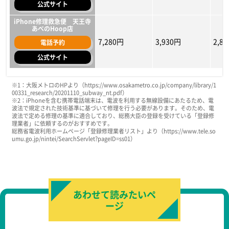
HPに記載なし
HPに記載なし
HP
公式サイト
電話予約
電話予約
電話予約
8,200円
7,678円
6,600円
7,238円
3,28
6,57
公式サイト
公式サイト
公式サイト
iPhone修理救急便 天王寺
あべのHoop店
7,280円
3,930円
2,8
電話予約
公式サイト
店舗名
店舗名
店舗名
iphone11
iphone11
iphone11
iphoneX
iphoneX
iphoneX
i
i
i
※1：大阪メトロのHPより（https://www.osakametro.co.jp/company/library/1
00331_research/20201110_subway_nt.pdf）
スマホスピタル天王寺店
スマホスピタル天王寺店
スマホスピタル天王寺店
※2：iPhoneを含む携帯電話端末は、電波を利用する無線設備にあたるため、電
波法で規定された技術基準に基づいて修理を行う必要があります。そのため、電
電話予約
電話予約
電話予約
4,880円
5,400円
10,900円
3,700円
5,000円
8,400円
900
4,30
6,70
波法で定める修理の基準に適合しており、総務大臣の登録を受けている「登録修
理業者」に依頼するのがおすすめです。
公式サイト
公式サイト
公式サイト
総務省電波利用ホームページ「登録修理業者リスト」より（https://www.tele.so
umu.go.jp/nintei/SearchServlet?pageID=ss01）
iPhone修理救急便 天王寺
iPhone修理救急便 天王寺
iPhone修理救急便 天王寺
あべのHoop店
あべのHoop店
あべのHoop店
5,880円
5,478円
HPに記載なし
4,700円
5,038円
HPに記載なし
1,90
4,37
HP
電話予約
電話予約
電話予約
公式サイト
公式サイト
公式サイト
あわせて読みたいペ
ージ