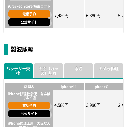
iCracked Store 梅田ロフト
電話予約
7,480円
6,380円
5,2
公式サイト
店舗名
店舗名
店舗名
iphone11
iphone11
iphone11
iphoneX
iphoneX
iphoneX
i
i
i
スマホスピタル大阪梅田店
スマホスピタル大阪梅田店
スマホスピタル大阪梅田店
難波駅編
電話予約
電話予約
電話予約
5,380円〜
5,400円
10,900円
3,880円〜
5,000円
8,400円
1,2
4,30
6,70
公式サイト
公式サイト
公式サイト
バッテリー交
画面（ガラ
水没
カメラ修理
iCracked Store 梅田ロフト
iCracked Store 梅田ロフト
iCracked Store 梅田ロフト
換
ス）割れ
電話予約
電話予約
電話予約
17,380円～
10,780円～
14,080円
17,380円～
10,780円～
14,080円
11,8
9,68
10,7
公式サイト
公式サイト
公式サイト
店舗名
iphone11
iphoneX
iPhone修理救急便 なんば
マルイ店
4,580円
3,980円
2,4
電話予約
公式サイト
iPhone修理工房 大阪なん