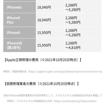
2,288円
iPhone6s
18,040円
～5,280円
iPhone6
2,288円
18,040円
Plus
～5,280円
2,288円
iPhone6
15,950円
～5,280円
iPhoneSE
2,288円
15,950円
(第2世代)
～4,818円
【Apple正規修理の費用（※2021年10月20日時点）】
参照元：画面修理料金（https://support.apple.com/ja-jp/iphone/repair/service/screen-repl
【民間修理業者の費用（※2021年10月20日時点）】
大阪のiPhone民間修理業者の料金参考例として、スマホスピタル大阪梅田店の料金を掲載して
参照元：スマホスピタル大阪梅田店公式HP（https://smahospital.jp/shop/umeda/）