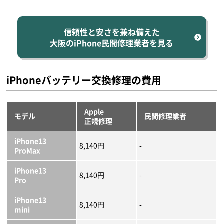
信頼性と安さを兼ね備えた
大阪のiPhone民間修理業者を見る
iPhoneバッテリー交換修理の費用
Apple
モデル
民間修理業者
正規修理
iPhone13
8,140円
-
ProMax
iPhone13
8,140円
-
Pro
iPhone13
8,140円
-
mini