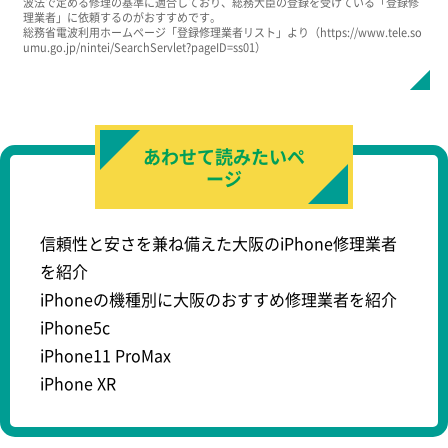
波法で定める修理の基準に適合しており、総務大臣の登録を受けている「登録修
理業者」に依頼するのがおすすめです。
公式サイト
公式サイト
公式サイト
総務省電波利用ホームページ「登録修理業者リスト」より（https://www.tele.so
umu.go.jp/nintei/SearchServlet?pageID=ss01）
iPhone修理救急便 天王寺
iPhone修理救急便 天王寺
iPhone修理救急便 天王寺
あべのHoop店
あべのHoop店
あべのHoop店
5,880円
5,478円
HPに記載なし
4,700円
5,038円
HPに記載なし
1,90
4,37
HP
電話予約
電話予約
電話予約
公式サイト
公式サイト
公式サイト
あわせて読みたいペ
ージ
信頼性と安さを兼ね備えた大阪のiPhone修理業者
を紹介
iPhoneの機種別に大阪のおすすめ修理業者を紹介
iPhone5c
iPhone11 ProMax
iPhone XR