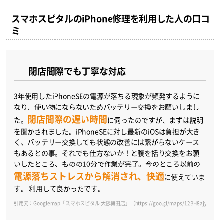
スマホスピタルのiPhone修理を利用した人の口コ
ミ
閉店間際でも丁寧な対応
3年使用したiPhoneSEの電源が落ちる現象が頻発するように
なり、使い物にならないためバッテリー交換をお願いしまし
閉店間際の遅い時間
た。
に伺ったのですが、まずは説明
を聞かされました。iPhoneSEに対し最新のiOSは負担が大き
く、バッテリー交換しても状態の改善には繋がらないケース
もあるとの事。それでも仕方ないか！と腹を括り交換をお願
いしたところ、ものの10分で作業が完了。今のところ以前の
電源落ちストレスから解消され、快適
に使えていま
す。 利用して良かったです。
引用元：Googlemap「スマホスピタル 大阪梅田店」（https://goo.gl/maps/12BH8ajyff2js