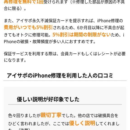
再修理を無料で1回
受けられます（※修理した部品が原因の不具
合に限る）。
また、アイサポ永久不滅保証カードを提示すれば、iPhone修理の
費用がいつでも5％割引
されるため、6か月目以降に不具合が起
5％割引は期間の制限がない
きてもオトクに修理可能。
ため、i
Phoneの破損・故障頻度が多い人におすすめです。
保証サービスを利用する際は、会員カードもしくはレシートが必要
になります。
アイサポのiPhone修理を利用した人の口コミ
優しい説明が好印象でした
親切丁寧
色々回りましたが
でした。他の店では破損具合を
優しく説明
ひどく言われましたが、ここでは
してくれまし
た。（後略）