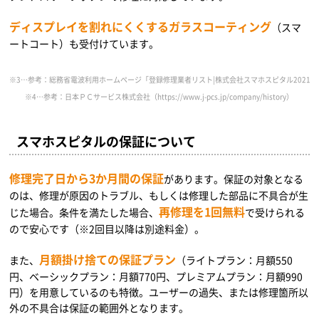
ディスプレイを割れにくくするガラスコーティング
（スマ
ートコート）も受付けています。
※3…参考：総務省電波利用ホームページ「登録修理業者リスト|株式会社スマホスピタル2021年9月17日時点」（https://w
※4…参考：日本ＰＣサービス株式会社（https://www.j-pcs.jp/company/history）
スマホスピタルの保証について
修理完了日から3か月間の保証
があります。保証の対象となる
のは、修理が原因のトラブル、もしくは修理した部品に不具合が生
再修理を1回無料
じた場合。条件を満たした場合、
で受けられる
ので安心です（※2回目以降は別途料金）。
月額掛け捨ての保証プラン
また、
（ライトプラン：月額550
円、ベーシックプラン：月額770円、プレミアムプラン：月額990
円）を用意しているのも特徴。ユーザーの過失、または修理箇所以
外の不具合は保証の範囲外となります。