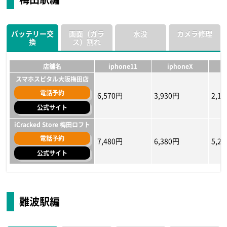
バッテリー交
画面（ガラ
水没
カメラ修理
換
ス）割れ
店舗名
iphone11
iphoneX
スマホスピタル大阪梅田店
電話予約
6,570円
3,930円
2,1
公式サイト
iCracked Store 梅田ロフト
電話予約
7,480円
6,380円
5,2
公式サイト
店舗名
店舗名
店舗名
iphone11
iphone11
iphone11
iphoneX
iphoneX
iphoneX
i
i
i
スマホスピタル大阪梅田店
スマホスピタル大阪梅田店
スマホスピタル大阪梅田店
難波駅編
電話予約
電話予約
電話予約
5,380円〜
5,400円
10,900円
3,880円〜
5,000円
8,400円
1,2
4,30
6,70
公式サイト
公式サイト
公式サイト