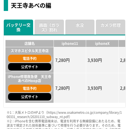
ばウォーク店
マルイ店
マルイ店
天王寺あべの編
6,580円
5,478円
7,480円
5,280円
5,038円
6,380円
2,88
4,37
5,28
電話予約
電話予約
電話予約
公式サイト
公式サイト
公式サイト
バッテリー交
画面（ガラ
水没
カメラ修理
換
ス）割れ
iPhone修理工房 大阪なん
iPhone修理工房 大阪なん
スマホスピタル難波店
ばウォーク店
ばウォーク店
電話予約
13,178円
10,648円
8,99
6,750円
5,500円
7,280円
5,500円
3,28
5,50
電話予約
電話予約
店舗名
iphone11
iphoneX
公式サイト
公式サイト
公式サイト
スマホスピタル天王寺店
iPhone修理救急便 なんば
電話予約
スマホスピタル難波店
スマホスピタル難波店
マルイ店
7,280円
3,930円
2,8
HPに記載なし
HPに記載なし
HP
公式サイト
電話予約
電話予約
電話予約
8,200円
7,678円
6,600円
7,238円
3,28
6,57
公式サイト
公式サイト
公式サイト
iPhone修理救急便 天王寺
あべのHoop店
7,280円
3,930円
2,8
電話予約
公式サイト
店舗名
店舗名
店舗名
iphone11
iphone11
iphone11
iphoneX
iphoneX
iphoneX
i
i
i
※1：大阪メトロのHPより（https://www.osakametro.co.jp/company/library/1
00331_research/20201110_subway_nt.pdf）
スマホスピタル天王寺店
スマホスピタル天王寺店
スマホスピタル天王寺店
※2：iPhoneを含む携帯電話端末は、電波を利用する無線設備にあたるため、電
波法で規定された技術基準に基づいて修理を行う必要があります。そのため、電
電話予約
電話予約
電話予約
4,880円
5,400円
10,900円
3,700円
5,000円
8,400円
900
4,30
6,70