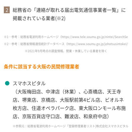
総務省の「連絡が取れる届出電気通信事業者一覧」に
掲載されている業者(※2)
※1…参考：総務省電波利用ホームページ（https://www.tele.soumu.go.jp/nintei/SearchServle
※2…参考：総務省情報通信統計データベース（https://www.soumu.go.jp/johotsusintokei/field/
※2021年9月時点の調査情報。閉業・休業している業者を除く
条件に該当する大阪の民間修理業者
スマホスピタル
（大阪梅田店、中津店（休業）、心斎橋店、天王寺
店、堺東店、京橋店、大阪駅前第4ビル店、ビオルネ
枚方店、住道オペラパーク店、東大阪ロンモール布施
店、京阪百貨店守口店、難波店、和泉府中店）
※参照元：総務省電波利用ホームページ「登録修理業者リスト|株式会社スマホスピタル2021年9月17日時点」（https: