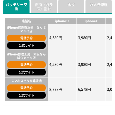
バッテリー交
画面（ガラ
水没
カメラ修理
iCracked Store 梅田ロフト
iCracked Store 梅田ロフト
iCracked Store 梅田ロフト
換
ス）割れ
電話予約
電話予約
電話予約
17,380円～
10,780円～
14,080円
17,380円～
10,780円～
14,080円
11,8
9,68
10,7
公式サイト
公式サイト
公式サイト
店舗名
iphone11
iphoneX
iPhone修理救急便 なんば
マルイ店
4,580円
3,980円
2,4
電話予約
公式サイト
iPhone修理工房 大阪なん
ばウォーク店
4,580円
3,980円
2,4
電話予約
公式サイト
スマホスピタル難波店
電話予約
8,778円
6,578円
3,0
公式サイト
店舗名
店舗名
店舗名
iphone11
iphone11
iphone11
iphoneX
iphoneX
iphoneX
i
i
i
iPhone修理救急便 なんば
iPhone修理救急便 なんば
iPhone修理工房 大阪なん