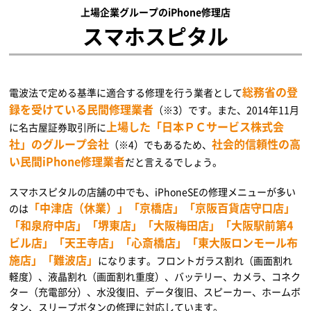
上場企業グループのiPhone修理店
スマホスピタル
総務省の登
電波法で定める基準に適合する修理を行う業者として
録を受けている民間修理業者
（※3）です。また、2014年11月
上場した「日本ＰＣサービス株式会
に名古屋証券取引所に
社」のグループ会社
社会的信頼性の高
（※4）でもあるため、
い民間iPhone修理業者
だと言えるでしょう。
スマホスピタルの店舗の中でも、iPhoneSEの修理メニューが多い
「中津店（休業）」「京橋店」「京阪百貨店守口店」
のは
「和泉府中店」「堺東店」「大阪梅田店」「大阪駅前第4
ビル店」「天王寺店」「心斎橋店」「東大阪ロンモール布
施店」「難波店」
になります。フロントガラス割れ（画面割れ
軽度）、液晶割れ（画面割れ重度）、バッテリー、カメラ、コネク
ター（充電部分）、水没復旧、データ復旧、スピーカー、ホームボ
タン、スリープボタンの修理に対応しています。