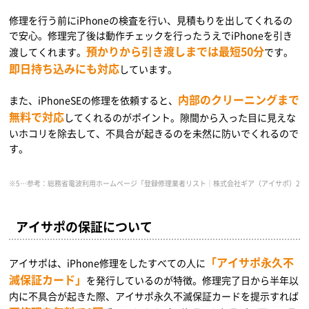
修理を行う前にiPhoneの検査を行い、見積もりを出してくれるの
で安心。修理完了後は動作チェックを行ったうえでiPhoneを引き
預かりから引き渡しまでは最短50分
渡してくれます。
です。
即日持ち込みにも対応
しています。
内部のクリーニングまで
また、iPhoneSEの修理を依頼すると、
無料で対応
してくれるのがポイント。隙間から入った目に見えな
いホコリを除去して、不具合が起きるのを未然に防いでくれるので
す。
※5…参考：総務省電波利用ホームページ「登録修理業者リスト｜株式会社ギア（アイサポ）2021年9月17日時点」（https://
アイサポの保証について
「アイサポ永久不
アイサポは、iPhone修理をしたすべての人に
滅保証カード」
を発行しているのが特徴。修理完了日から半年以
内に不具合が起きた際、アイサポ永久不滅保証カードを提示すれば