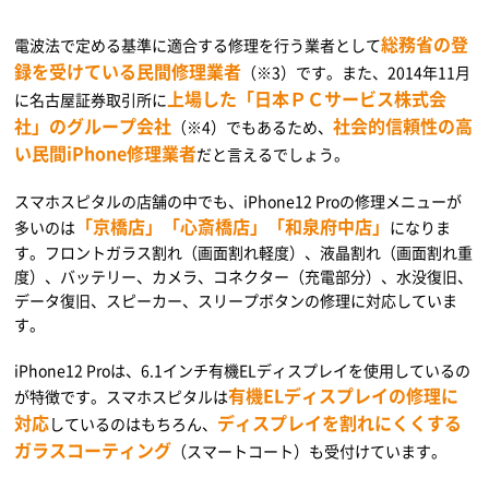
総務省の登
電波法で定める基準に適合する修理を行う業者として
録を受けている民間修理業者
（※3）です。また、2014年11月
上場した「日本ＰＣサービス株式会
に名古屋証券取引所に
社」のグループ会社
社会的信頼性の高
（※4）でもあるため、
い民間iPhone修理業者
だと言えるでしょう。
スマホスピタルの店舗の中でも、iPhone12 Proの修理メニューが
「京橋店」「心斎橋店」「和泉府中店」
多いのは
になりま
す。フロントガラス割れ（画面割れ軽度）、液晶割れ（画面割れ重
度）、バッテリー、カメラ、コネクター（充電部分）、水没復旧、
データ復旧、スピーカー、スリープボタンの修理に対応していま
す。
iPhone12 Proは、6.1インチ有機ELディスプレイを使用しているの
有機ELディスプレイの修理に
が特徴です。スマホスピタルは
対応
ディスプレイを割れにくくする
しているのはもちろん、
ガラスコーティング
（スマートコート）も受付けています。