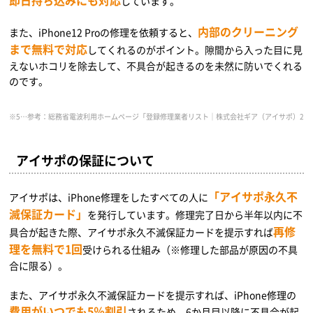
即日持ち込みにも対応
しています。
内部のクリーニング
また、iPhone12 Proの修理を依頼すると、
まで無料で対応
してくれるのがポイント。隙間から入った目に見
えないホコリを除去して、不具合が起きるのを未然に防いでくれる
のです。
※5…参考：総務省電波利用ホームページ「登録修理業者リスト｜株式会社ギア（アイサポ）2021年9月17日時点」（https://
アイサポの保証について
「アイサポ永久不
アイサポは、iPhone修理をしたすべての人に
滅保証カード」
を発行しています。修理完了日から半年以内に不
再修
具合が起きた際、アイサポ永久不滅保証カードを提示すれば
理を無料で1回
受けられる仕組み（※修理した部品が原因の不具
合に限る）。
また、アイサポ永久不滅保証カードを提示すれば、iPhone修理の
費用がいつでも5％割引
されるため、6か月目以降に不具合が起