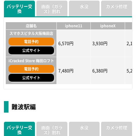
バッテリー交
画面（ガラ
水没
カメラ修理
換
ス）割れ
店舗名
iphone11
iphoneX
スマホスピタル大阪梅田店
電話予約
6,570円
3,930円
2,1
公式サイト
iCracked Store 梅田ロフト
電話予約
7,480円
6,380円
5,2
公式サイト
店舗名
店舗名
店舗名
iphone11
iphone11
iphone11
iphoneX
iphoneX
iphoneX
i
i
i
スマホスピタル大阪梅田店
スマホスピタル大阪梅田店
スマホスピタル大阪梅田店
難波駅編
電話予約
電話予約
電話予約
5,380円〜
5,400円
10,900円
3,880円〜
5,000円
8,400円
1,2
4,30
6,70
公式サイト
公式サイト
公式サイト
バッテリー交
画面（ガラ
水没
カメラ修理
iCracked Store 梅田ロフト
iCracked Store 梅田ロフト
iCracked Store 梅田ロフト
換
ス）割れ
電話予約
電話予約
電話予約