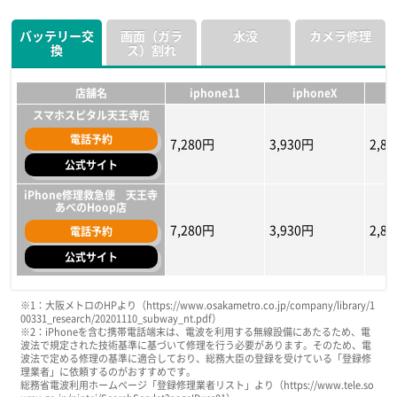
公式サイト
公式サイト
公式サイト
バッテリー交
画面（ガラ
水没
カメラ修理
換
ス）割れ
iPhone修理工房 大阪なん
iPhone修理工房 大阪なん
スマホスピタル難波店
ばウォーク店
ばウォーク店
電話予約
13,178円
10,648円
8,99
6,750円
5,500円
7,280円
5,500円
3,28
5,50
電話予約
電話予約
店舗名
iphone11
iphoneX
公式サイト
公式サイト
公式サイト
スマホスピタル天王寺店
iPhone修理救急便 なんば
電話予約
スマホスピタル難波店
スマホスピタル難波店
マルイ店
7,280円
3,930円
2,8
HPに記載なし
HPに記載なし
HP
公式サイト
電話予約
電話予約
電話予約
8,200円
7,678円
6,600円
7,238円
3,28
6,57
公式サイト
公式サイト
公式サイト
iPhone修理救急便 天王寺
あべのHoop店
7,280円
3,930円
2,8
電話予約
公式サイト
店舗名
店舗名
店舗名
iphone11
iphone11
iphone11
iphoneX
iphoneX
iphoneX
i
i
i
※1：大阪メトロのHPより（https://www.osakametro.co.jp/company/library/1
00331_research/20201110_subway_nt.pdf）
スマホスピタル天王寺店
スマホスピタル天王寺店
スマホスピタル天王寺店
※2：iPhoneを含む携帯電話端末は、電波を利用する無線設備にあたるため、電
波法で規定された技術基準に基づいて修理を行う必要があります。そのため、電
電話予約
電話予約
電話予約
4,880円
5,400円
10,900円
3,700円
5,000円
8,400円
900
4,30
6,70
波法で定める修理の基準に適合しており、総務大臣の登録を受けている「登録修
理業者」に依頼するのがおすすめです。
公式サイト
公式サイト
公式サイト
総務省電波利用ホームページ「登録修理業者リスト」より（https://www.tele.so