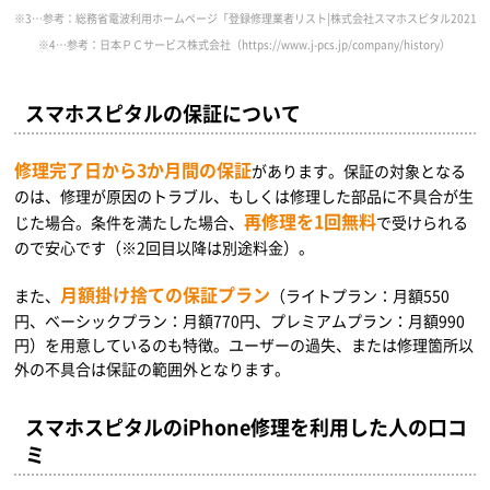
※3…参考：総務省電波利用ホームページ「登録修理業者リスト|株式会社スマホスピタル2021年9月17日時点」（https://w
※4…参考：日本ＰＣサービス株式会社（https://www.j-pcs.jp/company/history）
スマホスピタルの保証について
修理完了日から3か月間の保証
があります。保証の対象となる
のは、修理が原因のトラブル、もしくは修理した部品に不具合が生
再修理を1回無料
じた場合。条件を満たした場合、
で受けられる
ので安心です（※2回目以降は別途料金）。
月額掛け捨ての保証プラン
また、
（ライトプラン：月額550
円、ベーシックプラン：月額770円、プレミアムプラン：月額990
円）を用意しているのも特徴。ユーザーの過失、または修理箇所以
外の不具合は保証の範囲外となります。
スマホスピタルのiPhone修理を利用した人の口コ
ミ