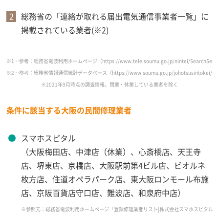
総務省の「連絡が取れる届出電気通信事業者一覧」に
掲載されている業者(※2)
※1…参考：総務省電波利用ホームページ（https://www.tele.soumu.go.jp/nintei/SearchServle
※2…参考：総務省情報通信統計データベース（https://www.soumu.go.jp/johotsusintokei/field/
※2021年9月時点の調査情報。閉業・休業している業者を除く
条件に該当する大阪の民間修理業者
スマホスピタル
（大阪梅田店、中津店（休業）、心斎橋店、天王寺
店、堺東店、京橋店、大阪駅前第4ビル店、ビオルネ
枚方店、住道オペラパーク店、東大阪ロンモール布施
店、京阪百貨店守口店、難波店、和泉府中店）
※参照元：総務省電波利用ホームページ「登録修理業者リスト|株式会社スマホスピタル2021年9月17日時点」（https: