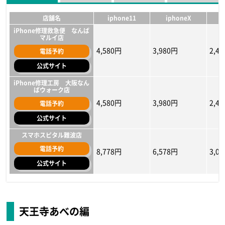
17,380円～
10,780円～
14,080円
17,380円～
10,780円～
14,080円
11,8
9,68
10,7
公式サイト
公式サイト
公式サイト
店舗名
iphone11
iphoneX
iPhone修理救急便 なんば
マルイ店
4,580円
3,980円
2,4
電話予約
公式サイト
iPhone修理工房 大阪なん
ばウォーク店
4,580円
3,980円
2,4
電話予約
公式サイト
スマホスピタル難波店
電話予約
8,778円
6,578円
3,0
公式サイト
店舗名
店舗名
店舗名
iphone11
iphone11
iphone11
iphoneX
iphoneX
iphoneX
i
i
i
iPhone修理救急便 なんば
iPhone修理救急便 なんば
iPhone修理工房 大阪なん
ばウォーク店
マルイ店
マルイ店
天王寺あべの編
6,580円
5,478円
7,480円
5,280円
5,038円
6,380円
2,88
4,37
5,28
電話予約
電話予約
電話予約