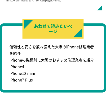
umu.go.jp/nintei/SearchServlet?pageID=ss01）
iPhone修理救急便 天王寺
iPhone修理救急便 天王寺
iPhone修理救急便 天王寺
あべのHoop店
あべのHoop店
あべのHoop店
5,880円
5,478円
HPに記載なし
4,700円
5,038円
HPに記載なし
1,90
4,37
HP
電話予約
電話予約
電話予約
公式サイト
公式サイト
公式サイト
あわせて読みたいペ
ージ
信頼性と安さを兼ね備えた大阪のiPhone修理業者
を紹介
iPhoneの機種別に大阪のおすすめ修理業者を紹介
iPhone4
iPhone12 mini
iPhone7 Plus