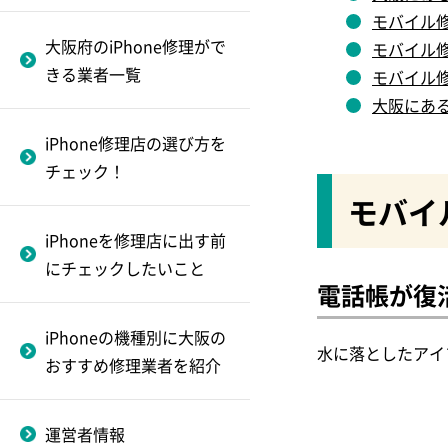
品）を買取してもらうポ
きる業者一覧
FiX PARK
iPhone11
～なんば・難波編～
モバイル修
iPhone修理で失敗しない
イント
大阪府のiPhone修理がで
モバイル修
四條畷市のiphone修理が
ためのショップの選び方
i-Dream
iPhone XsMax
フロントガラス割れ修
きる業者一覧
モバイル修
iPhoneを買取業者に売る
できる業者一覧
とは？
理
対応のiPhone民間修
大阪にある
流れと必要書類をチェッ
iCRaFT
iPhone XR
理業者
堺市のiphone修理ができ
ク！
iPhone修理店の選び方を
～心斎橋編～
ダイワンテレコム
iPhone Xs
る業者一覧
チェック！
iPhoneが故障した！？起
液晶修理（画面割れ重
モバイ
スマホ修理工房 なんばウ
iPhone X
枚方市のiphone修理がで
動しないときの対処法と
度）
ォーク店
きる業者一覧
修理に出すべきケース
iPhoneを修理店に出す前
iPhoneSE(2020)
にチェックしたいこと
バッテリー交換
docomo蒲生四丁目店
東大阪市のiPhone修理が
電話帳が復
iPhone8 Plus
できる業者一覧
バッテリー交換修理対
Apple Store心斎橋店
iPhoneの機種別に大阪の
iPhone8
応のiPhone民間修理業
水に落としたアイ
おすすめ修理業者を紹介
BIGリペアサービス
者
iPhone7 Plus
～梅田編～
アイプラス
運営者情報
iphone7