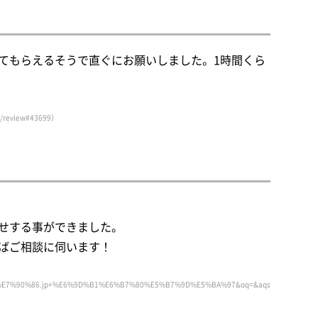
てもらえるそうで直ぐにお願いしました。1時間くら
review#43699）
せする事ができました。
ばご相談に伺います！
%86.jp+%E6%9D%B1%E6%B7%80%E5%B7%9D%E5%BA%97&oq=&aqs=chrome.0.35i39i362l8.