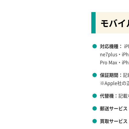
じゃんぱら
モバイ
iPhone修理救急便
スキルワン
対応機種：
iP
スマートクール
ne7plus・iP
スマレンジャー
Pro Max・iPh
保証期間：
記
スマホバスター
※Apple
スマートまっくす
代替機：
記載
郵送サービス
買取サービス