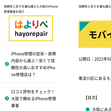
信頼性と安さを兼ね備えた大阪のiPhone
信頼性と安さを兼ね備えた
修理業者を紹介
モバイ
フロントガラス割れ（画
モバイル修理.jp
大阪市にてiphone修理が
正規店と非正規店どっち
修理費用
iPhone12 ProMax
面割れ軽度）
できる業者一覧
に頼んだ方がオトク？
iPhone修理の症状・故障
スマホPit-in
バックアップをとる方法
iPhone12 Pro
公開日：
2022年9
内容から選ぶ！安くて信
非正規は危険？安心でき
フロントガラス割れ修
心斎橋周辺にてiphone
godhandfix
依頼別の準備方法
iPhone12 mini
頼性の高いおすすめiPho
る修理店を選ぶ方法
理
修理を行っている業者
対応のiPhone民間修
ne修理店は？
理業者
一覧
東淀川区にあるモ
職人工房tempo
iPhone買取に周辺機器が
iPhone12
代替機はどこでも借りら
～梅田編～
ついていると売値に差が
吹田市のiphone修理がで
れる？
plaba
iPhone11 ProMax
口コミ評判をチェック！
出る！
きる業者一覧
フロントガラス割れ修
【目次】
大阪で頼めるiPhone修理
疑問を解決！iPhone修理
理
対応のiPhone民間修
iPhone修理のfeiz
iPhone11 Pro
壊れたiPhone（ジャンク
業者
和泉市のiphone修理がで
のQ&A
理業者
大阪にある