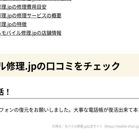
理.jpの修理費用目安
理.jpの修理サービスの概要
理.jpの特徴
モバイル修理.jpの店舗情報
ル修理.jpの口コミをチェック
活！
フォンの復元をお願いしました。大事な電話帳が復活出来て本
引用元：モバイル修理.jp公式サイト（https://mobile-shuri.jp/