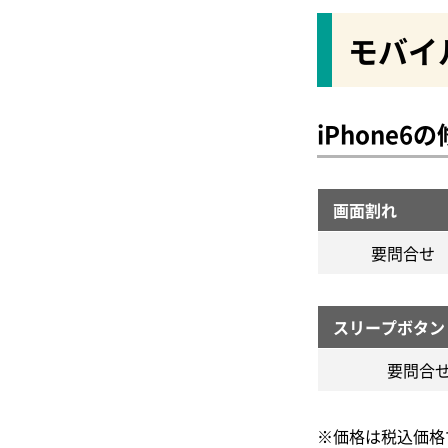
スマートドクタープロ
～梅田編～
iPhone4
モバイ
スマホボックス
水没修理対応のiPhone
民間修理業者
スマートリペア
～なんば・難波編～
iPhone6
オリスマ
水没修理対応のiPhone
アイサポ
民間修理業者
画面割れ
～心斎橋編～
キャッスル
要問合せ
データ復旧（取り出し）
iPhone修理工房
スピーカー交換修理
スリープボタン
リンゴ屋
要問合
ホームボタン交換修理
Smapho Dr.スマフォドク
スリープボタン交換修理
ター
※価格は税込価格