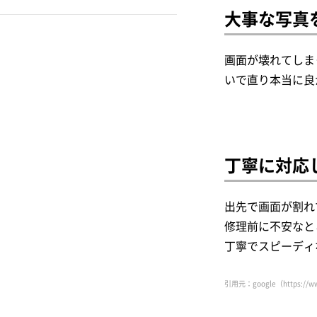
バッテリー交換修理対
大事な写真
iCracked Store
応のiPhone民間修理業
iPhone6s Plus
者
iPhone修理レスキュー
画面が壊れてしま
～なんば・難波編～
iPhone6s
いで直り本当に良
スマホRisE
バッテリー交換修理対
iPhone6 Plus
応のiPhone民間修理業
スマホ修理王
iPhone6
者
Powerfix
～心斎橋編～
丁寧に対応
iPhoneSE
アイフォンドクター
カメラ交換修理
iPhone5s
出先で画面が割れ
スマホスピタル
コネクター（充電部分）
修理前に不安なと
iPhone5c
丁寧でスピーディ
リペア本舗
水没復旧修理
iPhone5
引用元：google（https://ww
アイブリング
水没修理対応のiPhone
iPhone4s
民間修理業者