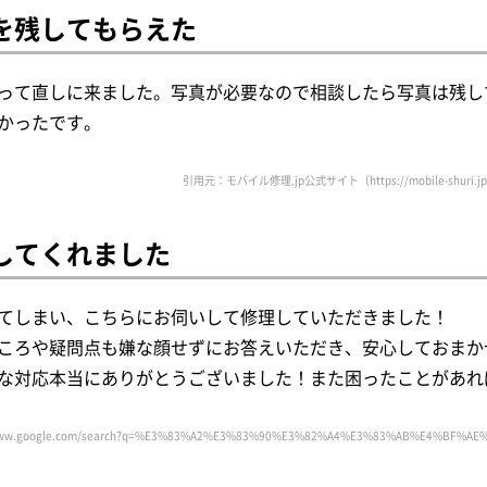
を残してもらえた
って直しに来ました。写真が必要なので相談したら写真は残し
かったです。
引用元：モバイル修理.jp公式サイト（https://mobile-shuri.jp/
してくれました
てしまい、こちらにお伺いして修理していただきました！
ころや疑問点も嫌な顔せずにお答えいただき、安心しておまか
な対応本当にありがとうございました！また困ったことがあれ
w.google.com/search?q=%E3%83%A2%E3%83%90%E3%82%A4%E3%83%AB%E4%BF%AE%E7%90