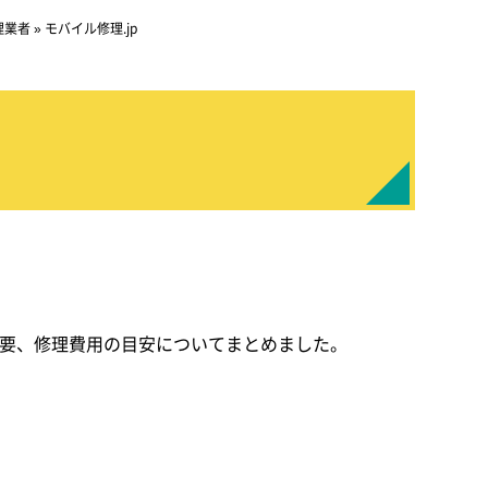
理業者
»
モバイル修理.jp
概要、修理費用の目安についてまとめました。