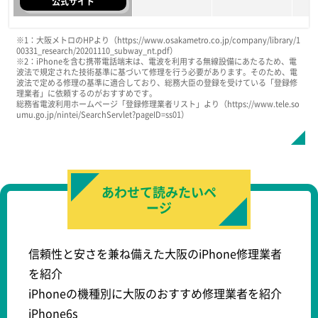
公式サイト
店舗名
店舗名
店舗名
iphone11
iphone11
iphone11
iphoneX
iphoneX
iphoneX
i
i
i
※1：大阪メトロのHPより（https://www.osakametro.co.jp/company/library/1
00331_research/20201110_subway_nt.pdf）
スマホスピタル天王寺店
スマホスピタル天王寺店
スマホスピタル天王寺店
※2：iPhoneを含む携帯電話端末は、電波を利用する無線設備にあたるため、電
波法で規定された技術基準に基づいて修理を行う必要があります。そのため、電
電話予約
電話予約
電話予約
4,880円
5,400円
10,900円
3,700円
5,000円
8,400円
900
4,30
6,70
波法で定める修理の基準に適合しており、総務大臣の登録を受けている「登録修
理業者」に依頼するのがおすすめです。
公式サイト
公式サイト
公式サイト
総務省電波利用ホームページ「登録修理業者リスト」より（https://www.tele.so
umu.go.jp/nintei/SearchServlet?pageID=ss01）
iPhone修理救急便 天王寺
iPhone修理救急便 天王寺
iPhone修理救急便 天王寺
あべのHoop店
あべのHoop店
あべのHoop店
5,880円
5,478円
HPに記載なし
4,700円
5,038円
HPに記載なし
1,90
4,37
HP
電話予約
電話予約
電話予約
公式サイト
公式サイト
公式サイト
あわせて読みたいペ
ージ
信頼性と安さを兼ね備えた大阪のiPhone修理業者
を紹介
iPhoneの機種別に大阪のおすすめ修理業者を紹介
iPhone6s