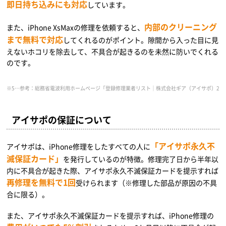
即日持ち込みにも対応
しています。
内部のクリーニング
また、iPhone XsMaxの修理を依頼すると、
まで無料で対応
してくれるのがポイント。隙間から入った目に見
えないホコリを除去して、不具合が起きるのを未然に防いでくれる
のです。
※5…参考：総務省電波利用ホームページ「登録修理業者リスト｜株式会社ギア（アイサポ）2021年9月17日時点」（https://
アイサポの保証について
「アイサポ永久不
アイサポは、iPhone修理をしたすべての人に
滅保証カード」
を発行しているのが特徴。修理完了日から半年以
内に不具合が起きた際、アイサポ永久不滅保証カードを提示すれば
再修理を無料で1回
受けられます（※修理した部品が原因の不具
合に限る）。
また、アイサポ永久不滅保証カードを提示すれば、iPhone修理の