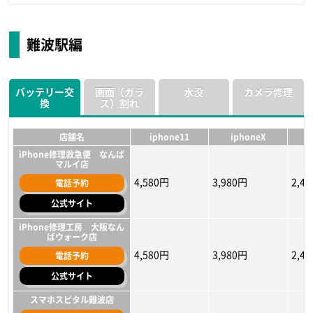
店舗名
店舗名
店舗名
iphone11
iphone11
iphone11
iphoneX
iphoneX
iphoneX
i
i
i
スマホスピタル大阪梅田店
スマホスピタル大阪梅田店
スマホスピタル大阪梅田店
難波駅編
電話予約
電話予約
電話予約
5,380円〜
5,400円
10,900円
3,880円〜
5,000円
8,400円
1,2
4,30
6,70
公式サイト
公式サイト
公式サイト
バッテリー交
画面（ガラ
水没
カメラ修理
iCracked Store 梅田ロフト
iCracked Store 梅田ロフト
iCracked Store 梅田ロフト
換
ス）割れ
電話予約
電話予約
電話予約
17,380円～
10,780円～
14,080円
17,380円～
10,780円～
14,080円
11,8
9,68
10,7
公式サイト
公式サイト
公式サイト
店舗名
iphone11
iphoneX
iPhone修理救急便 なんば
マルイ店
4,580円
3,980円
2,4
電話予約
公式サイト
iPhone修理工房 大阪なん
ばウォーク店
4,580円
3,980円
2,4
電話予約
公式サイト
スマホスピタル難波店