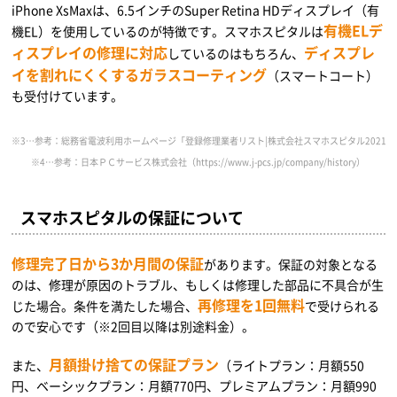
iPhone XsMaxは、6.5インチのSuper Retina HDディスプレイ（有
有機ELデ
機EL）を使用しているのが特徴です。スマホスピタルは
ィスプレイの修理に対応
ディスプレ
しているのはもちろん、
イを割れにくくするガラスコーティング
（スマートコート）
も受付けています。
※3…参考：総務省電波利用ホームページ「登録修理業者リスト|株式会社スマホスピタル2021年9月17日時点」（https://w
※4…参考：日本ＰＣサービス株式会社（https://www.j-pcs.jp/company/history）
スマホスピタルの保証について
修理完了日から3か月間の保証
があります。保証の対象となる
のは、修理が原因のトラブル、もしくは修理した部品に不具合が生
再修理を1回無料
じた場合。条件を満たした場合、
で受けられる
ので安心です（※2回目以降は別途料金）。
月額掛け捨ての保証プラン
また、
（ライトプラン：月額550
円、ベーシックプラン：月額770円、プレミアムプラン：月額990