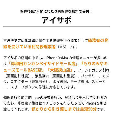
修理後6か月間にわたり再修理を無料で受付！
アイサポ
総務省の登
電波法で定める基準に適合する修理を行う業者として
録を受けている民間修理業者
（※5）です。
アイサポの店舗の中でも、iPhone XsMaxの修理メニューが多いの
「岸和田カンカンベイサイドモール店」「もりのみやキ
は
ューズモールBASE店」「大阪狭山店」
。フロントガラス割れ
（画面割れ軽度）、液晶割れ（画面割れ重度）、バッテリー、カメ
ラ、コネクター（充電部分）、水没復旧、データ復旧、スピーカ
ー、スリープボタンの修理に対応しています。
修理を行う前にiPhoneの検査を行い、見積もりを出してくれるの
で安心。修理完了後は動作チェックを行ったうえでiPhoneを引き
預かりから引き渡しまでは最短50分
渡してくれます。
です。