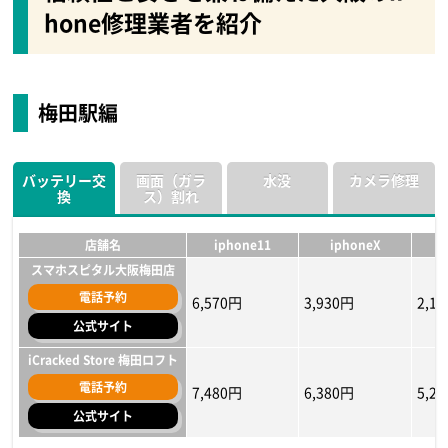
hone修理業者を紹介
梅田駅編
バッテリー交
画面（ガラ
水没
カメラ修理
換
ス）割れ
店舗名
iphone11
iphoneX
スマホスピタル大阪梅田店
電話予約
6,570円
3,930円
2,1
公式サイト
iCracked Store 梅田ロフト
電話予約
7,480円
6,380円
5,2
公式サイト