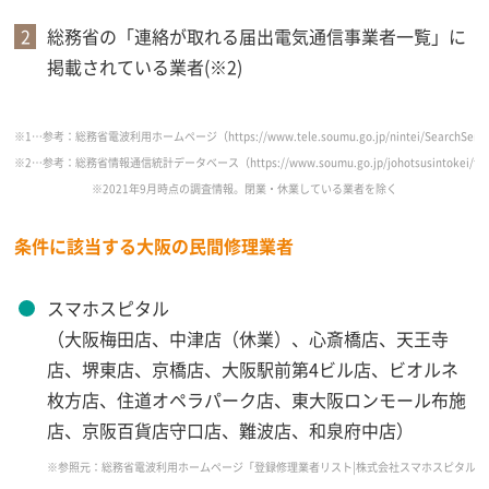
総務省の「連絡が取れる届出電気通信事業者一覧」に
掲載されている業者(※2)
※1…参考：総務省電波利用ホームページ（https://www.tele.soumu.go.jp/nintei/SearchServle
※2…参考：総務省情報通信統計データベース（https://www.soumu.go.jp/johotsusintokei/field/
※2021年9月時点の調査情報。閉業・休業している業者を除く
条件に該当する大阪の民間修理業者
スマホスピタル
（大阪梅田店、中津店（休業）、心斎橋店、天王寺
店、堺東店、京橋店、大阪駅前第4ビル店、ビオルネ
枚方店、住道オペラパーク店、東大阪ロンモール布施
店、京阪百貨店守口店、難波店、和泉府中店）
※参照元：総務省電波利用ホームページ「登録修理業者リスト|株式会社スマホスピタル2021年9月17日時点」（https: