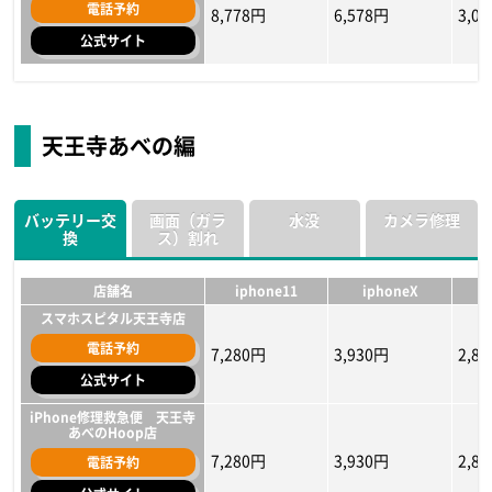
電話予約
8,778円
6,578円
3,0
公式サイト
店舗名
店舗名
店舗名
iphone11
iphone11
iphone11
iphoneX
iphoneX
iphoneX
i
i
i
iPhone修理救急便 なんば
iPhone修理救急便 なんば
iPhone修理工房 大阪なん
ばウォーク店
マルイ店
マルイ店
天王寺あべの編
6,580円
5,478円
7,480円
5,280円
5,038円
6,380円
2,88
4,37
5,28
電話予約
電話予約
電話予約
公式サイト
公式サイト
公式サイト
バッテリー交
画面（ガラ
水没
カメラ修理
換
ス）割れ
iPhone修理工房 大阪なん
iPhone修理工房 大阪なん
スマホスピタル難波店
ばウォーク店
ばウォーク店
電話予約
13,178円
10,648円
8,99
6,750円
5,500円
7,280円
5,500円
3,28
5,50
電話予約
電話予約
店舗名
iphone11
iphoneX
公式サイト
公式サイト
公式サイト
スマホスピタル天王寺店
iPhone修理救急便 なんば
電話予約
スマホスピタル難波店
スマホスピタル難波店
マルイ店
7,280円
3,930円
2,8
HPに記載なし
HPに記載なし
HP
公式サイト
電話予約
電話予約
電話予約
8,200円
7,678円
6,600円
7,238円
3,28
6,57
公式サイト
公式サイト
公式サイト
iPhone修理救急便 天王寺
あべのHoop店
7,280円
3,930円
2,8
電話予約